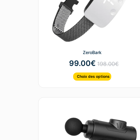
ZeroBark
99.00
€
198.00
€
Choix des options