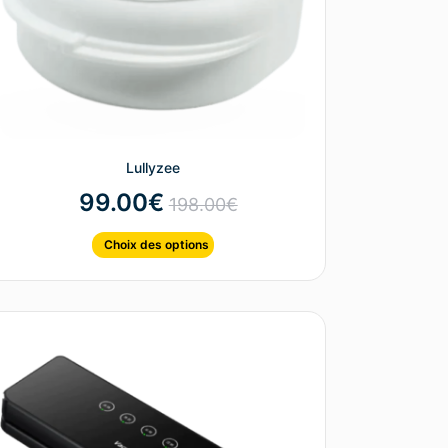
Lullyzee
99.00
€
198.00
€
Choix des options