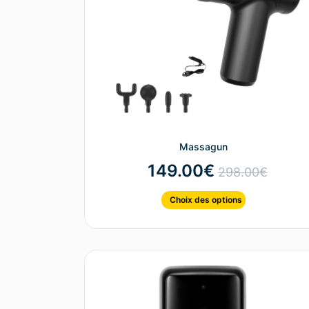
Massagun
149.00
€
298.00
€
Choix des options