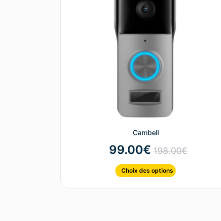
Cambell
99.00
€
198.00
€
Choix des options