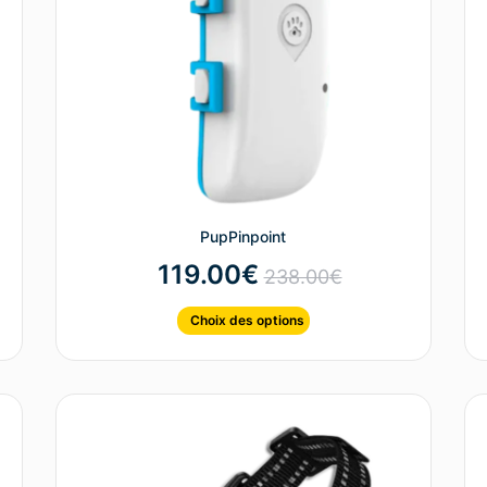
PupPinpoint
119.00
€
238.00
€
Choix des options