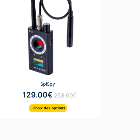
SpiSpy
129.00
€
258.00
€
Choix des options