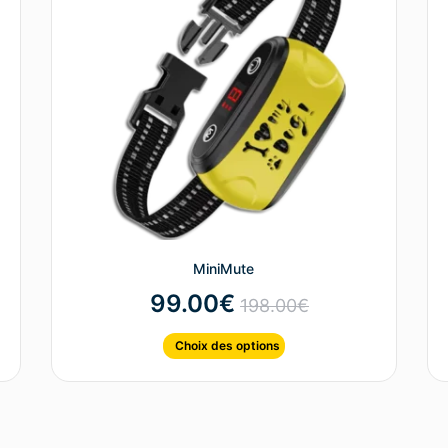
MiniMute
99.00
€
198.00
€
Choix des options