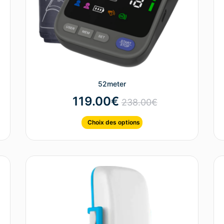
52meter
119.00
€
238.00
€
Choix des options